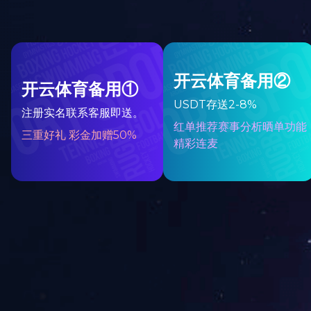
产品
产品展示