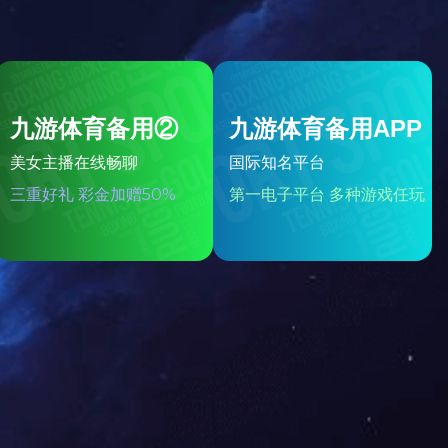
您当前的位置：
网站首页
>
产品中心