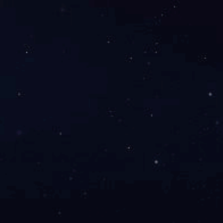
【刷新页面】
【加入收藏】
【打印此文】
【关闭窗口】