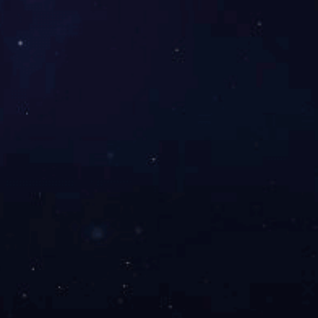
伺服WE67K-800T/8000
下一篇：没有了
人：宋先生 手 机：13912409166