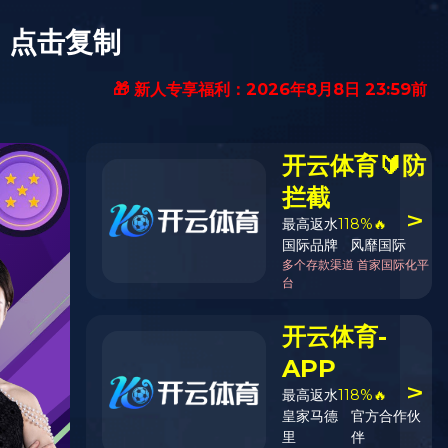
联系我们
产品中心
13912409166
全国服务热线：
分客户
视频展示
联系我们