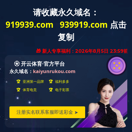
首页
关于开云电子
产品展示
入口_开云(中
国)