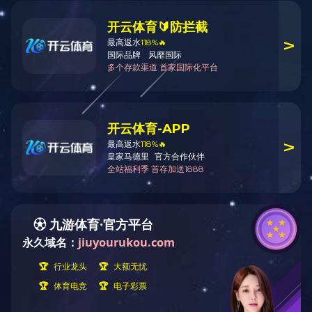
产品中心
产品展示
Product
折弯机系列
剪板机系列
开云电子入口_开云(中国)系列
灯杆设备系列