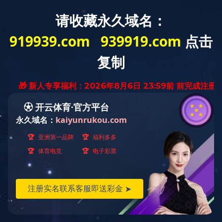
首页
关于开云电子
产品展示
入口_开云(中
国)