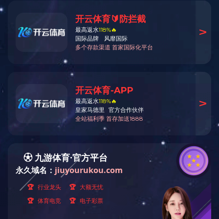
产品中心
产品展示
Product
折弯机系列
剪板机系列
开云电子入口_开云(中国)系列
灯杆设备系列
WE67Y-400